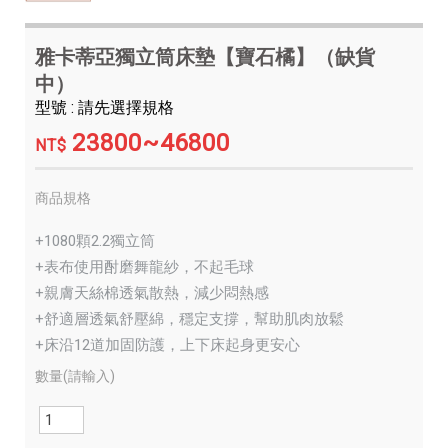
雅卡蒂亞獨立筒床墊【寶石橘】（缺貨
中）
型號 : 請先選擇規格
23800~46800
NT$
商品規格
+1080顆2.2獨立筒
+表布使用酎磨舞龍紗，不起毛球
+親膚天絲棉透氣散熱，減少悶熱感
+舒適層透氣舒壓綿，穩定支撐，幫助肌肉放鬆
+床沿12道加固防護，上下床起身更安心
數量(請輸入)