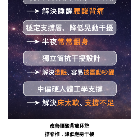
改善腰酸背痛床墊
撐脊椎，降低翻身干擾