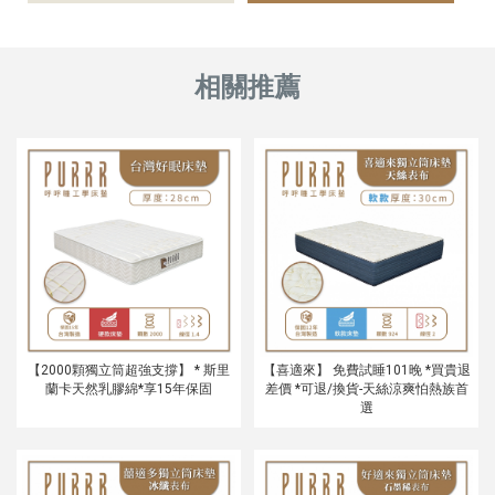
【喜適來】 免費試睡101晚 *買貴退
【2000顆獨立筒超強支撐】 * 斯里
差價 *可退/換貨-天絲涼爽怕熱族首
蘭卡天然乳膠綿*享15年保固
選