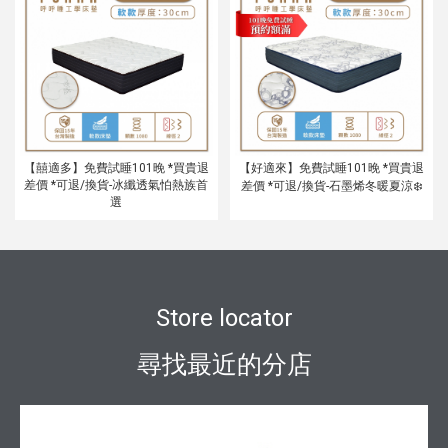
【囍適多】免費試睡101晚 *買貴退
【好適來】免費試睡101晚 *買貴退
差價 *可退/換貨-冰纖透氣怕熱族首
差價 *可退/換貨-石墨烯冬暖夏涼❄️
選
Store locator
尋找最近的分店