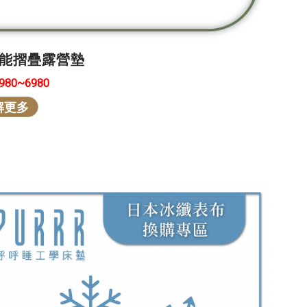
能摺疊露營墊
5980~6980
解更多