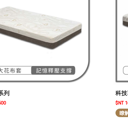
系列
科技
500
$NT 
瞭