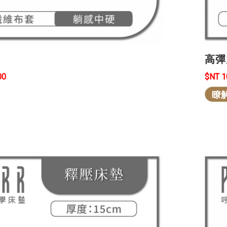
高彈
00
$NT 
瞭