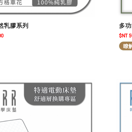
然乳膠系列
多功
00
$NT 
瞭