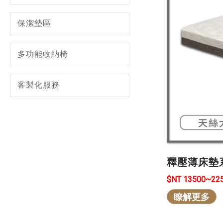
保潔墊區
多功能收納椅
客製化服務
釋壓薄床墊
$NT 13500~22
瞭解更多