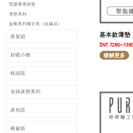
照護專用床墊
薄墊系列
金剛系列獨立筒（結緣品）
基本款薄墊
床架組
$NT 7280~138
好眠小物
瞭解更多
枕頭區
全綿床墊系列
床包區
棉被區