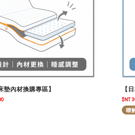
【日
床墊內材換購專區】
$NT 
00
瞭