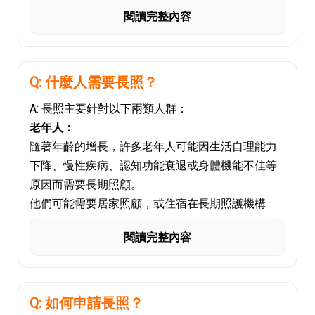
身心障礙者或重大身體障礙者維持生活品質。補助
短期照護：
閱讀完整內容
內容可能包括日間照護、居家照護、住宿型機構照
在家庭無法照顧時，提供一段有限的時間內的短期
顧等。
住宿或照護。
家庭照顧者生活津貼：
定額陪護補助：
給予照顧者一定金額的津貼，鼓勵家人或親屬照顧
Q: 什麼人需要長照？
給予需要陪護的長者或身心障礙者每月的照顧費用
長期病患者或需要照護的家庭成員。
補助。
A: 長照主要針對以下兩類人群：
失能津貼：
托育補助：
老年人：
針對重度身心障礙者或特殊重大身體障礙者，提供
針對需要托育服務的身心障礙者，提供每月一定金
隨著年齡的增長，許多老年人可能因生活自理能力
相應的失能津貼，以減輕其生活及照護負擔。
額的托育補助。
下降、慢性疾病、認知功能衰退或身體機能不佳等
終身及重度失能照顧津貼：
長照補助的資格和補助金額可能因地區和法規而有
原因而需要長期照顧。
針對終身身心障礙者或特殊重大身體障礙者，提供
所不同，申請流程和條件也會有所差異，一般需要
他們可能需要居家照顧，或住宿在長期照護機構
長期津貼。
進行申請並符合相關資格才能獲得補助。
中，以獲得適切的醫療和日常生活支援。
福利住宅租金補貼：
這些補助有助於減輕長期照顧所帶來的負擔，讓需
閱讀完整內容
身心障礙者：
為符合資格的低收入老人、身心障礙者提供租金補
要長期照顧的人能夠獲得適切的支援和照護。
這包括智能障礙、肢體障礙、視覺障礙、聽覺障
貼，幫助他們改善居住環境。
礙、自閉症等各種身心障礙。
長者日間照顧服務補助：
這些人可能需要長期的托育、康復治療、日常生活
Q: 如何申請長照？
提供長者日間照護機構相關的補助，降低長者及其