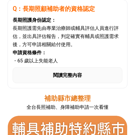
Q：長期照顧補助者的資格認定
長期照護身份認定：
長期照護需先由專業治療師或輔具評估人員進行評
估，並出具評估報告，判定確實有輔具或照護需求
後，方可申請相關給付使用。
申請資格條件：
・65 歲以上失能老人
・55 歲以上失能原住民
閱讀完整內容
・50 歲以上失智症者
・領有身心障礙證明手冊者
最高補助金額項目：
補助縣市總整理
居家照護床：
8,000 元
全台長照補助、身障補助申請一次看懂
居家照護床附加功能－床頭尾升降：
5,000 元
居家用照顧床附加功能－床面升降：
5,000 元
補助金額比例：
低收入戶：補助
最高補助金額之 100%