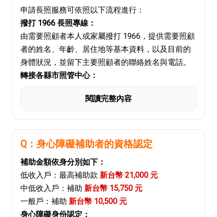
照顧和陪護等支援服務。
家屬的照護負擔。
申請長照服務可依照以下流程進行：
長照服務的目標是提供有需要的人持續且適切的照
社區居家托顧服務補助：
撥打 1966 長照專線：
顧，使他們能夠在安全舒適的環境中過著有尊嚴的
提供社區居家托顧機構相關的補助，讓有需要的居
由需要照顧者本人或家屬撥打 1966，提供需要照顧
生活。
民可以在家中獲得照顧服務。
者的姓名、年齡、居住地等基本資料，以及目前的
長照可以涵蓋各種不同的領域，包括生活起居的支
實際申請時仍需依個人或家庭狀況符合相關資格條
身體狀況，並留下主要照顧者的聯絡姓名與電話。
援、醫療護理、康復治療、社交活動、心理支援
件，建議與當地社會福利機構或相關政府部門聯
轉接各縣市照管中心：
等，以確保個體的全面照護需求得到滿足。
繫，了解最新的補助項目及申請程序。
透過電話語音轉接至所在地的照顧管理中心，由中
由於每個人的狀況不同，所需的長照服務也會有所
閱讀完整內容
心人員協助初步了解是否符合申請資格。
差異，因此長照服務通常會根據個體的狀況進行個
到府評估與照護規劃：
別評估與計劃，以提供最適合的支援。
符合資格後，照管中心將派照顧管理專員到府進行
評估，依個人需求擬定照護計劃，並說明可申請的
Q：身心障礙補助者的資格認定
政府補助額度，協助媒合合適的長照資源。
補助金額依身分別如下：
低收入戶：最高補助款
新台幣 21,000 元
中低收入戶：補助
新台幣 15,750 元
一般戶：補助
新台幣 10,500 元
身心障礙身份認定：