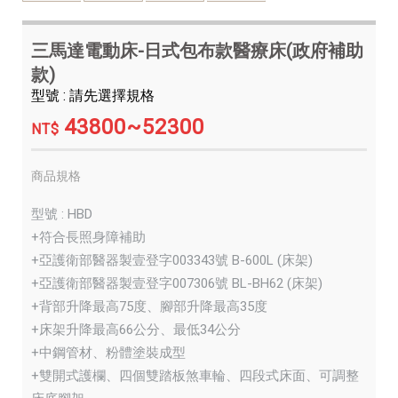
三馬達電動床-日式包布款醫療床(政府補助
款)
型號 : 請先選擇規格
43800~52300
NT$
商品規格
型號 : HBD
+符合長照身障補助
+亞護衛部醫器製壹登字003343號 B-600L (床架)
+亞護衛部醫器製壹登字007306號 BL-BH62 (床架)
+背部升降最高75度、腳部升降最高35度
+床架升降最高66公分、最低34公分
+中鋼管材、粉體塗裝成型
+雙開式護欄、四個雙踏板煞車輪、四段式床面、可調整