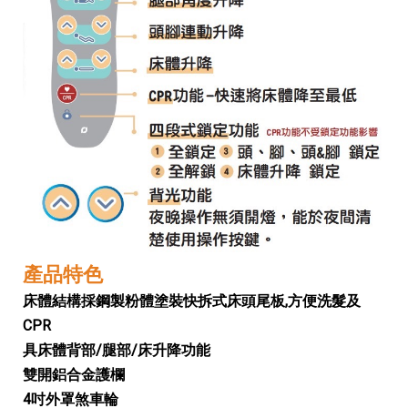
產品特色
床體結構採鋼製粉體塗裝快拆式床頭尾板,方便洗髮及
CPR
具床體背部/腿部/床升降功能
雙開鋁合金護欄
4吋外罩煞車輪