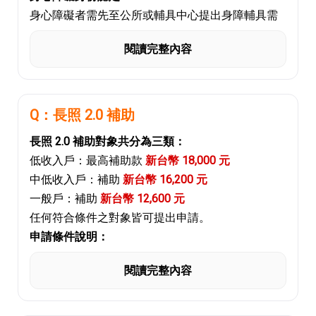
身心障礙者需先至公所或輔具中心提出身障輔具需
求，輔具項目須先經過醫院及輔具中心評估符合，
閱讀完整內容
並於收到核定公文後，方可進行購買。
申請資格條件：
重度肢體障礙達到癱瘓程度，無法翻身、無法坐
起，且需領有身心障礙證明手冊。
Q：長照 2.0 補助
補助金額比例：
長照 2.0 補助對象共分為三類：
低收入戶：補助
最高補助金額之 100%
低收入戶：最高補助款
新台幣 18,000 元
中低收入戶：補助
最高補助金額之 75%
中低收入戶：補助
新台幣 16,200 元
一般戶：補助
最高補助金額之 50%
一般戶：補助
新台幣 12,600 元
最高補助金額項目如下：
任何符合條件之對象皆可提出申請。
居家照護床（項次 123）：
9,000 元
申請條件說明：
居家用照顧床附加功能－床板靠背段及腿段獨立抬
年滿 65 歲，且失能等級為 2～8 級者，可依規定申
升功能（電動調整）（項次 124）：
3,000 元
閱讀完整內容
請長照 2.0 補助。
居家用照顧床附加功能－床板高度調整功能（高升
補助資格與相關細節，請以衛福部網站最新公告為
降行程電動調整）（項次 127）：
9,000 元
主，或可撥打
1966 長照服務專線
進行諮詢。