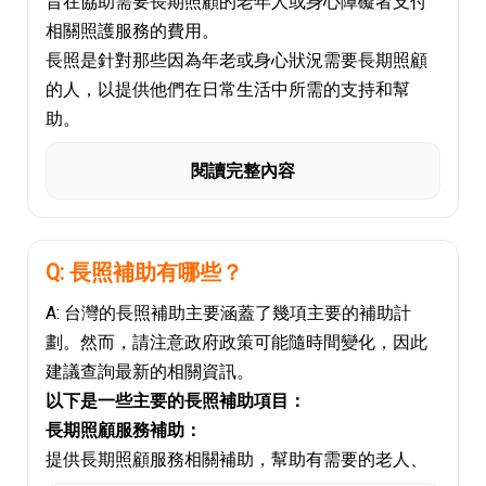
旨在協助需要長期照顧的老年人或身心障礙者支付
相關照護服務的費用。
長照是針對那些因為年老或身心狀況需要長期照顧
的人，以提供他們在日常生活中所需的支持和幫
助。
長照補助可以涵蓋多種不同的服務和費用：
閱讀完整內容
居家照顧服務：
包括聘請看護人員、家庭護理、家事支援、居家醫
療等。
長期照護機構：
Q: 長照補助有哪些？
提供養老院、安養院、長照機構等的住宿和護理服
A: 台灣的長照補助主要涵蓋了幾項主要的補助計
務。
劃。然而，請注意政府政策可能隨時間變化，因此
日間照顧：
建議查詢最新的相關資訊。
供應長者或身心障礙者在白天接受照顧和活動的服
以下是一些主要的長照補助項目：
務。
長期照顧服務補助：
輔助器具：
提供長期照顧服務相關補助，幫助有需要的老人、
提供輪椅、助聽器、護理床等輔助器具的補助。