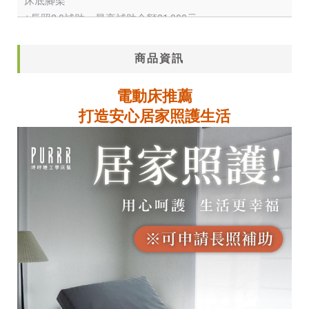
床底腳架
+長照2.0補助，最高補助金額21,000元
+2年保固服務
+專人送貨到府組裝
商品資訊
呼呼睡工學床墊 三馬達照護床 床架 213x97x32/67 cm
電動床推薦
數量(請輸入)
打造安心居家照護生活
床墊選配
分享到