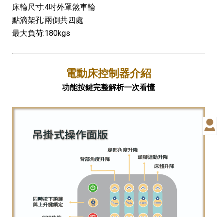
床輪尺寸:4吋外罩煞車輪
點滴架孔:兩側共四處
最大負荷:180kgs
電動床控制器介紹
功能按鍵完整解析一次看懂