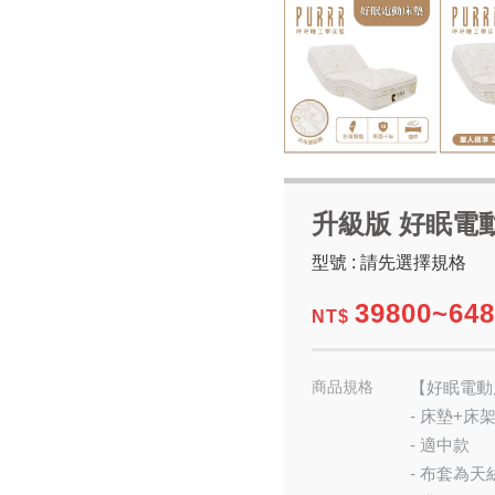
升級版 好眠電
型號 : 請先選擇規格
39800~648
NT$
商品規格
【好眠電動
- 床墊+床
- 適中款
- 布套為