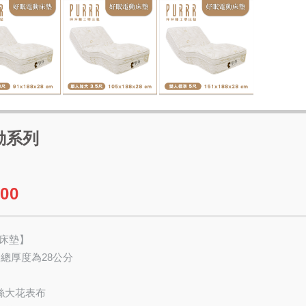
動系列
00
床墊】
架總厚度為28公分
天絲大花表布