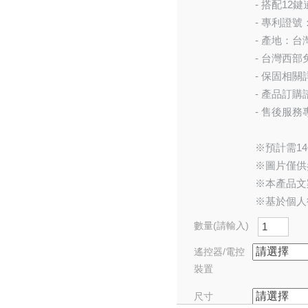
- 搭配12
- 專利證號：
- 產地：台
- 台灣西
- 保固相關
- 產品訂購諮
- 售後服務專
※預計需1
※圖片僅供
※本產品文
※基於個人
數量(請輸入)
遙控器/電控
裝置
尺寸