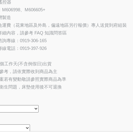
鍵遙控器
M606998、M606605+
灣製造
部免運費（花東地區及外島，偏遠地區另行報價）專人送貨到府組裝
詳細內容，請參考 FAQ 知識問答區
詢專線：0919-306-165
線電話：0919-397-926
4個工作天(不含例假日)出貨
參考，請依實際收到商品為主
案若有變動敬請參照實際商品為準
衛生問題，床墊使用後不可退換