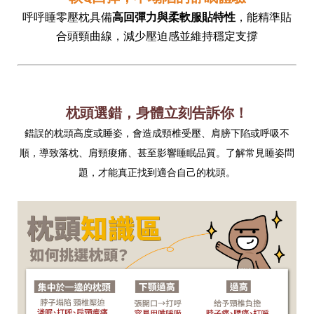
呼呼睡零壓枕具備
高回彈力與柔軟服貼特性
，能精準貼
合頭頸曲線，減少壓迫感並維持穩定支撐
枕頭選錯，身體立刻告訴你！
錯誤的枕頭高度或睡姿，會造成頸椎受壓、肩膀下陷或呼吸不
順，導致落枕、肩頸痠痛、甚至影響睡眠品質。了解常見睡姿問
題，才能真正找到適合自己的枕頭。