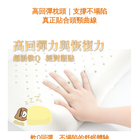
高回彈枕頭｜支撐不塌陷
真正貼合頭頸曲線
軟Q回彈，不塌陷的舒眠體驗