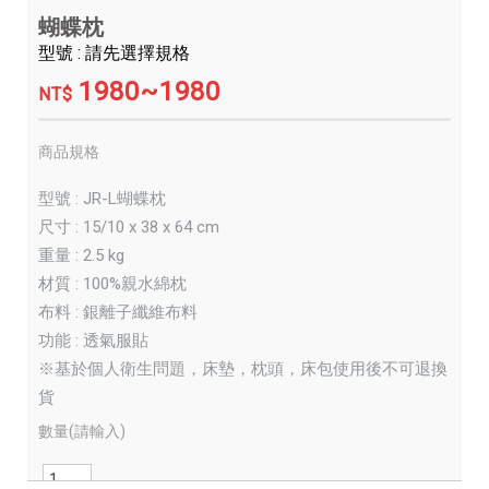
蝴蝶枕
型號 : 請先選擇規格
1980~1980
NT$
商品規格
型號 : JR-L蝴蝶枕
尺寸 : 15/10 x 38 x 64 cm
重量 : 2.5 kg
材質 : 100%親水綿枕
布料 : 銀離子纖維布料
功能 : 透氣服貼
※基於個人衛生問題，床墊，枕頭，床包使用後不可退換
貨
數量(請輸入)