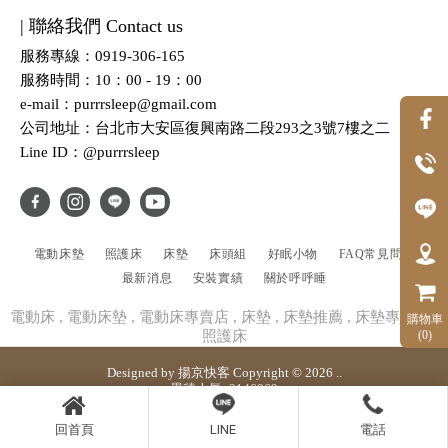
| 聯絡我們 Contact us
服務專線：0919-306-165
服務時間：10：00 - 19：00
e-mail：purrrsleep@gmail.com
公司地址：台北市大安區復興南路二段293之3號7樓之二
Line ID：@purrrsleep
電動床墊
照護床
床墊
床頭組
好眠小物
FAQ常見問題
最新消息
安裝實績
關於呼呼睡
電動床
電動床墊
電動床專賣店
床墊
床墊推薦
床墊專賣店
購物車
照護床
(0)
Designed by
揚京快客
Copyright © 2026
..
累積人氣: 3146869
回首頁
LINE
電話