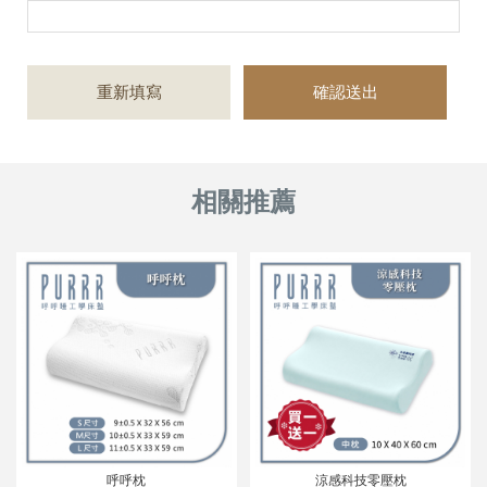
呼呼枕
涼感科技零壓枕