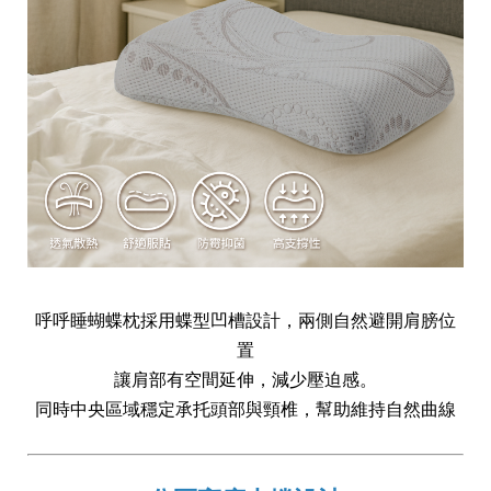
呼呼睡蝴蝶枕採用蝶型凹槽設計，兩側自然避開肩膀位
置
讓肩部有空間延伸，減少壓迫感。
同時中央區域穩定承托頭部與頸椎，幫助維持自然曲線