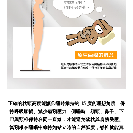
正確的枕頭高度能讓仰睡時維持約 15 度的理想角度，保
持呼吸順暢、減少肩頸壓力；側睡時，額頭、鼻子、下
巴與頸椎保持在同一直線，才能避免落枕與肩膀受壓。
當頸椎在睡眠中維持如站立時的自然弧度，脊椎就能真