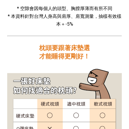
* 空隙會因每個人的頭型、胸膛厚薄而有所不同
* 本資料針對台灣人身高與肩厚、肩寬測量，抽樣有效樣
本＋-5%
枕頭要跟著床墊選
才能睡得更剛好！