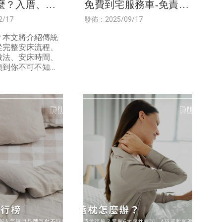
麼？入厝、買
免費到宅服務車-免責條
著睡，做對這
款
2/17
發佈：2025/09/17
更好眠！
？本文將介紹傳統
從完整安床流程、
做法、安床時間、
項到你不可不知的
忌，一次提供所有
訊。最後還有安睡
讓你安心睡好床，
！