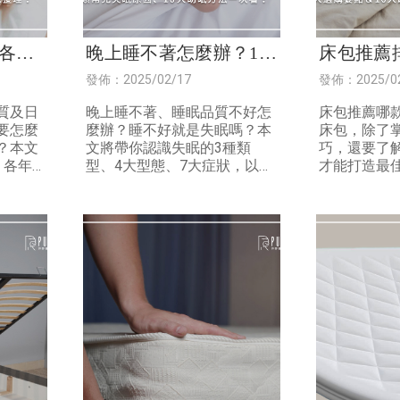
各年
晚上睡不著怎麼辦？10
床包推薦
大助睡
招助眠秘訣＆10種助眠
購要點＆
發佈：2025/02/17
發佈：2025/0
營養素一次了解！
具品牌買
質及日
晚上睡不著、睡眠品質不好怎
床包推薦哪
要怎麼
麼辦？睡不好就是失眠嗎？本
床包，除了
？本文
文將帶你認識失眠的3種類
巧，還要了
、各年
型、4大型態、7大症狀，以及
才能打造最
及實用
自我檢測方式，並分享10大助
解析床包、
算方
眠妙招與10種助眠營養素，文
異，並分享選
推薦，
末再整理睡眠治療的5大科別
大床包推薦
給你！
質寢具推薦