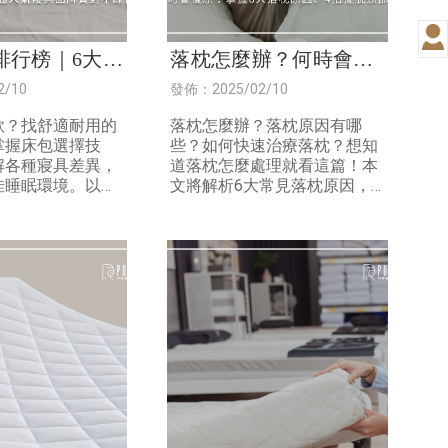
排行榜｜6大選
落枕怎麼辦？何時會復
10大超人氣寢
原？掌握6大落枕原因、
2/10
發佈：2025/02/10
對不踩雷
4招擺脫頸部不適
款？找舒適耐用的
落枕怎麼辦？落枕原因有哪
掌握床包選擇技
些？如何快速治療落枕？想知
解各種寢具差異，
道落枕怎麼處理就看這篇！本
佳睡眠環境。以下
文將解析6大常見落枕原因，
床單、保潔墊差
並分享4種舒緩落枕方法，以
擇技巧、推薦10
及5大日常預防落枕的秘訣，
品牌，文末介紹優
文末再告訴你能夠有效舒緩肩
：呼呼睡！
頸壓力的枕頭哪裡買！