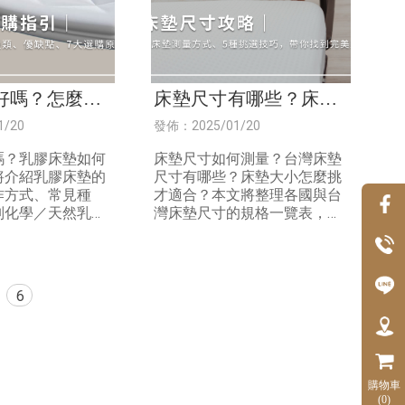
好嗎？怎麼
床墊尺寸有哪些？床尺
5超人氣2款乳
寸挑選技巧＆各國、台
1/20
發佈：2025/01/20
你知！
灣床墊尺寸完整攻略！
嗎？乳膠床墊如何
床墊尺寸如何測量？台灣床墊
將介紹乳膠床墊的
尺寸有哪些？床墊大小怎麼挑
作方式、常見種
才適合？本文將整理各國與台
別化學／天然乳膠
灣床墊尺寸的規格一覽表，並
，並分享7大乳膠
分享5大床鋪尺寸挑選原則、4
則與5大影響乳膠
大選購床墊注意事項，文末再
，文末再為你解答
推薦專業寢具公司，助你挑選
見問題！
到最適合的床鋪！
6
購物車
(0)