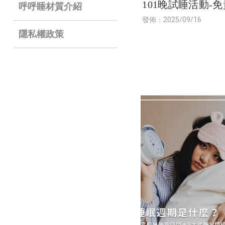
101晚試睡活動-
呼呼睡材質介紹
款
發佈：2025/09/16
隱私權政策