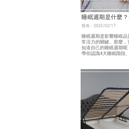
睡眠週期是什麼？
齡層睡眠時間＋9
發佈：2025/02/17
習慣總整理！
睡眠週期是影響睡眠品
常活力的關鍵。那麼，
知道自己的睡眠週期呢
帶你認識4大睡眠階段
齡層所需睡眠時間，以
睡眠習慣及睡眠週期計
式，最後還有熱門寢具
讓你夜夜都好眠！