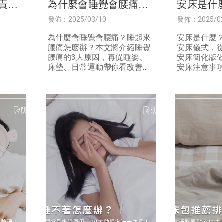
免責條
為什麼會睡覺會腰痛？
安床是什
掌握3大改善方法擺脫睡
新床別急
發佈：2025/03/10
發佈：2025/0
覺腰痛！
件事讓你
為什麼會睡覺會腰痛？睡起來
安床是什麼
腰痛怎麽辦？本文將介紹睡覺
安床儀式，
腰痛的3大原因，再從睡姿、
安床簡化版
床墊、日常運動帶你看改善方
安床注意事
法，解決你睡覺的困擾！文末
5大安床禁
也推薦高品質床墊品牌給你，
安床相關資
讓你每天都能安心入眠！
寢具推薦，
一覺到天亮