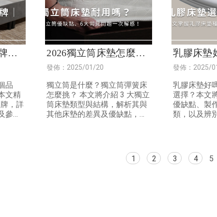
牌｜4
2026獨立筒床墊怎麼
乳膠床墊
選高
選？精選 4 大超人氣獨
挑？202
發佈：2025/01/20
發佈：2025/0
立筒床墊一次看！
膠床墊報
個品
獨立筒是什麼？獨立筒彈簧床
乳膠床墊好
本文精
怎麼挑？ 本文將介紹 3 大獨立
選擇？本文
品牌，詳
筒床墊類型與結構，解析其與
優缺點、製
及參考
其他床墊的差異及優缺點，並
類，以及辨
大挑選
精選 6 款人氣獨立筒床墊推
床墊的方式
價床架
薦。 文末整理 7 大選購原則與
床墊挑選原
產品優
常見問題，幫助你輕鬆選對適
床價格因素
合的床墊。
乳膠床墊常
1
2
3
4
5