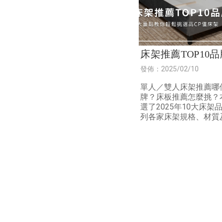
床架推薦TOP10品
大重點教你輕鬆挑
發佈：2025/02/10
CP值床架
單人／雙人床架推薦哪
牌？床板推薦怎麼挑？
選了2025年10大床架
列各家床架規格、材質
價格，並提供床架的4
原則，最後著重分享平
推薦品牌「呼呼睡」的
勢！