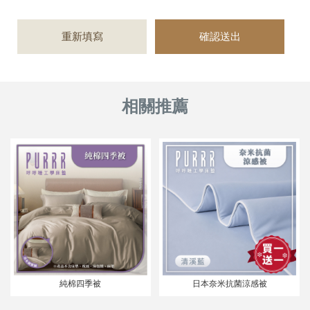
純棉四季被
日本奈米抗菌涼感被