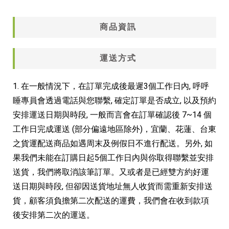
商品資訊
運送方式
1. 在一般情況下，在訂單完成後最遲3個工作日內, 呼呼
分享到
睡專員會透過電話與您聯繫, 確定訂單是否成立, 以及預約
安排運送日期與時段, 一般而言會在訂單確認後 7~14 個
工作日完成運送 (部分偏遠地區除外)，宜蘭、花蓮、台東
之貨運配送商品如遇周末及例假日不進行配送。另外, 如
果我們未能在訂購日起5個工作日內與你取得聯繫並安排
送貨，我們將取消該筆訂單。又或者是已經雙方約好運
送日期與時段, 但卻因送貨地址無人收貨而需重新安排送
貨，顧客須負擔第二次配送的運費，我們會在收到款項
後安排第二次的運送。