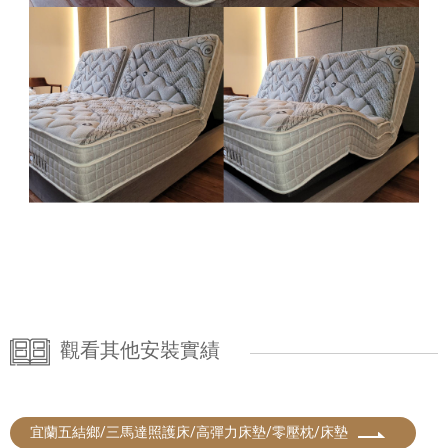
觀看其他安裝實績
宜蘭五結鄉/三馬達照護床/高彈力床墊/零壓枕/床墊