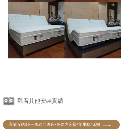
觀看其他安裝實績
宜蘭五結鄉/三馬達照護床/高彈力床墊/零壓枕/床墊