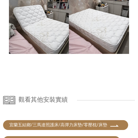
觀看其他安裝實績
宜蘭五結鄉/三馬達照護床/高彈力床墊/零壓枕/床墊