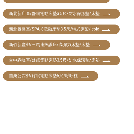
新北新店區/舒眠電動床墊3.5尺/防水保潔墊/床墊
新北板橋區/SPA-8電動床墊3.5尺/特式床架/icold
新竹新豐鄉/三馬達照護床/高彈力床墊/床墊
台中霧峰區/舒眠電動床墊3.5尺/防水保潔墊/床墊
苗栗公館鄉/好眠電動床墊5尺/呼呼枕