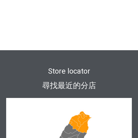
Store locator
尋找最近的分店