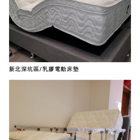
新北深坑區/乳膠電動床墊