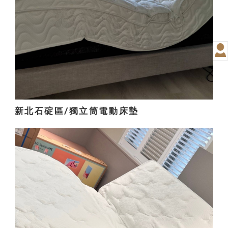
新北石碇區/獨立筒電動床墊