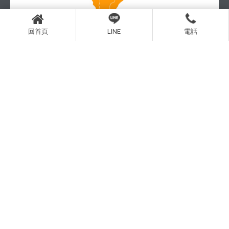
回首頁
LINE
電話
南部體驗店
| 聯絡我們 Contact us
服務專線：0919-306-165
服務時間：10：00 - 19：00
e-mail：purrrsleep@gmail.com
公司地址：台北市大安區復興南路二段293之3號7樓之二
Line ID：@purrrsleep