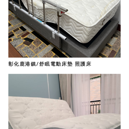
彰化鹿港鎮/舒眠電動床墊 照護床