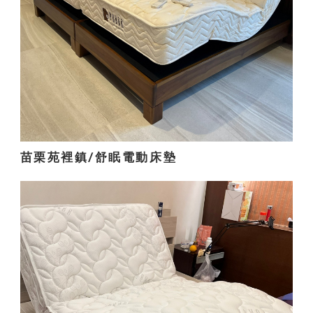
苗栗苑裡鎮/舒眠電動床墊