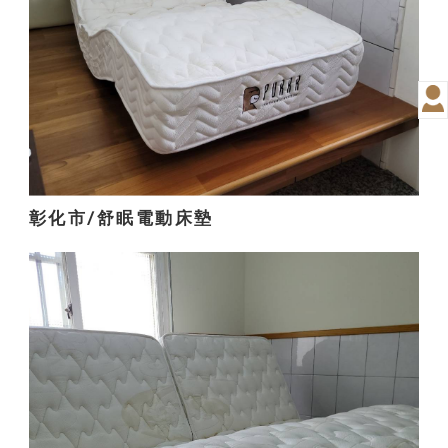
彰化市/舒眠電動床墊