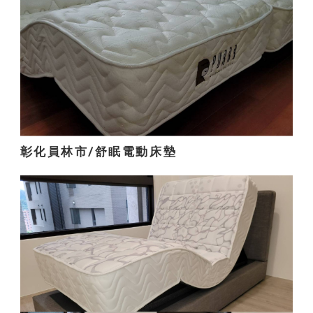
彰化員林市/舒眠電動床墊