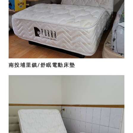
南投埔里鎮/舒眠電動床墊