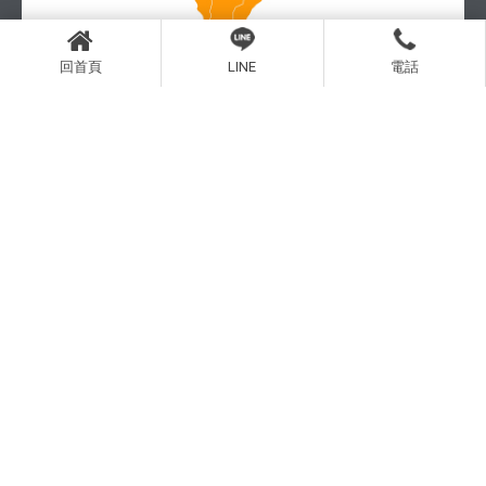
回首頁
LINE
電話
南部體驗店
| 聯絡我們 Contact us
服務專線：0919-306-165
服務時間：10：00 - 19：00
e-mail：purrrsleep@gmail.com
公司地址：台北市大安區復興南路二段293之3號7樓之二
Line ID：@purrrsleep