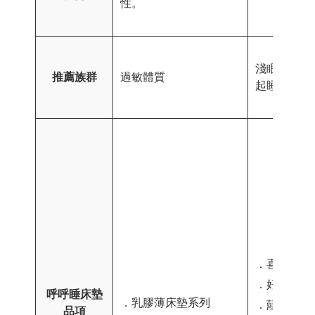
性。
淺眠、會和
推薦族群
過敏體質
起睡的消費
．喜適來獨
．好適來獨
呼呼睡床墊
．乳膠薄床墊系列
．囍適多獨
品項