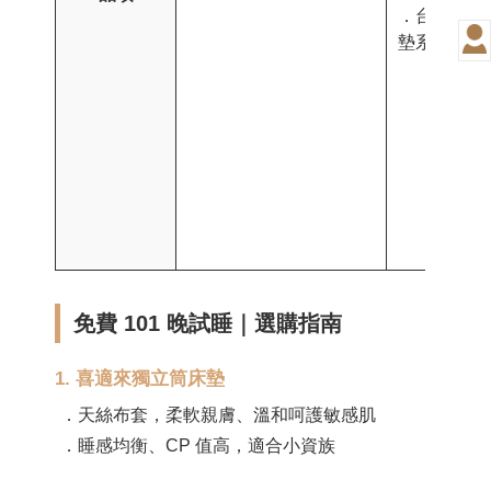
．台灣好眠
墊系列
免費 101 晚試睡｜選購指南
1. 喜適來獨立筒床墊
．天絲布套，柔軟親膚、溫和呵護敏感肌
．睡感均衡、CP 值高，適合小資族