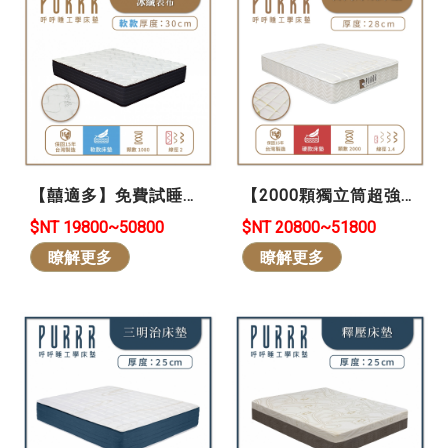
【囍適多】免費試睡
【2000顆獨立筒超強
101晚 *買貴退差價 *可
支撐】 * 斯里蘭卡天然
$NT 19800~50800
$NT 20800~51800
退/換貨-冰纖透氣怕熱
乳膠綿*享15年保固
瞭解更多
瞭解更多
族首選