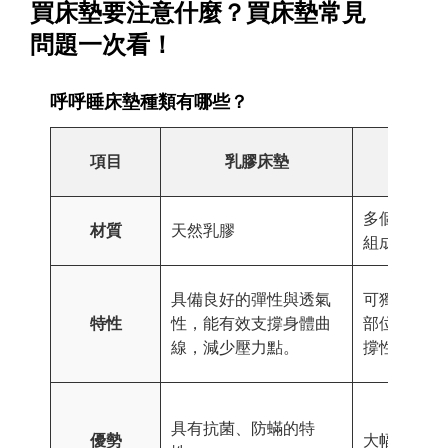
買床墊要注意什麼？買床墊常見
問題一次看！
呼呼睡床墊種類有哪些？
項目
乳膠床墊
獨立筒
多個獨立包
材質
天然乳膠
組成
具備良好的彈性與透氣
可獨立支撐
特性
性，能有效支撐身體曲
部位，提供
線，減少壓力點。
撐性和貼合
具有抗菌、防蟎的特
優勢
大幅減少翻