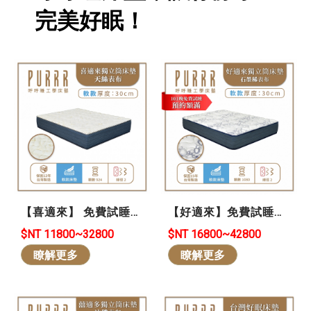
完美好眠！
【喜適來】 免費試睡
【好適來】免費試睡
101晚 *買貴退差價 *可
101晚 *買貴退差價 *可
$NT 11800~32800
$NT 16800~42800
退/換貨-天絲涼爽怕熱
退/換貨-石墨烯冬暖夏
瞭解更多
瞭解更多
族首選
涼❄️