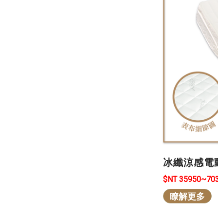
冰纖涼感電
$NT 35950~70
瞭解更多