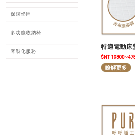
保潔墊區
多功能收納椅
特適電動床
客製化服務
$NT 19800~47
瞭解更多