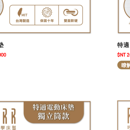
墊
特適
800
$NT 
瞭