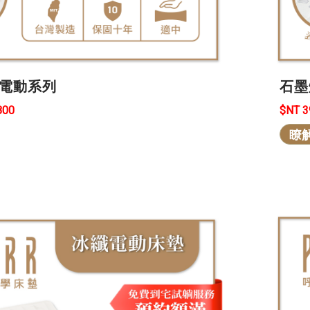
眠電動系列
石墨
800
$NT 
瞭