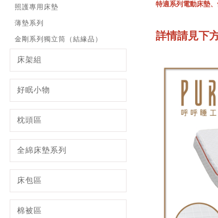
特適系列電動床墊、舒
照護專用床墊
薄墊系列
詳情請見下方 
金剛系列獨立筒（結緣品）
床架組
好眠小物
枕頭區
全綿床墊系列
床包區
棉被區