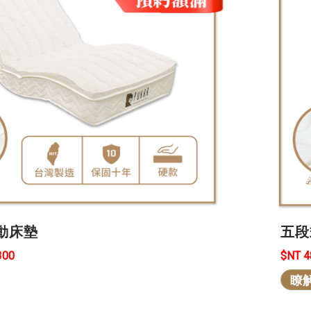
動床墊
五段
300
$NT 
瞭