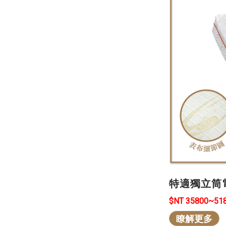
特適獨立筒
$NT 35800~51
瞭解更多