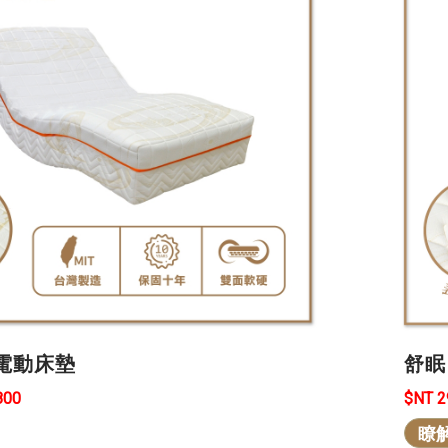
電動床墊
舒眠
800
$NT 
瞭