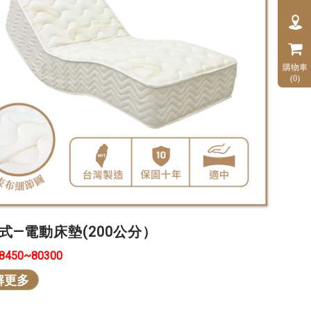
購物車
(0)
式—電動床墊(200公分）
48450~80300
解更多