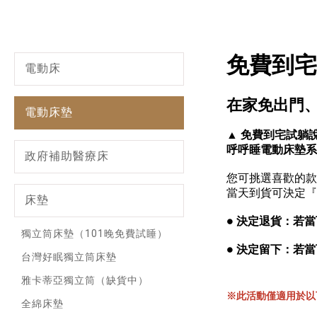
免費到宅
電動床
在家免出門
電動床墊
▲ 免費到宅試躺
呼呼睡電動床墊系
政府補助醫療床
您可挑選喜歡的款
當天到貨可決定『
床墊
● 決定退貨：若
獨立筒床墊（101晚免費試睡）
● 決定留下：若
台灣好眠獨立筒床墊
雅卡蒂亞獨立筒（缺貨中）
※此活動僅適用於以
全綿床墊