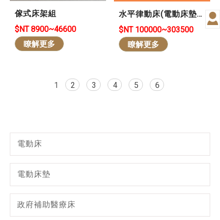
傢式床架組
水平律動床(電動床墊
款)
$NT 8900~46600
$NT 100000~303500
瞭解更多
瞭解更多
1
2
3
4
5
6
電動床
電動床墊
政府補助醫療床