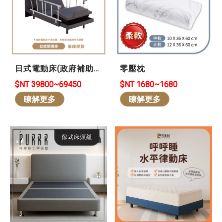
日式電動床(政府補助
零壓枕
款)
$NT 39800~69450
$NT 1680~1680
瞭解更多
瞭解更多