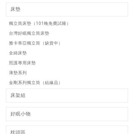
床墊
獨立筒床墊（101晚免費試睡）
台灣好眠獨立筒床墊
雅卡蒂亞獨立筒（缺貨中）
全綿床墊
照護專用床墊
薄墊系列
金剛系列獨立筒（結緣品）
床架組
好眠小物
枕頭區