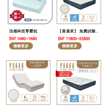
【喜適來】 免費試睡
涼感科技零壓枕
101晚 *買貴退差價 *可
$NT 11800~32800
$NT 1680~1680
退/換貨-天絲涼爽怕熱
瞭解更多
瞭解更多
族首選