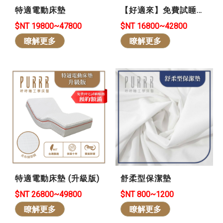
特適電動床墊
【好適來】免費試睡
101晚 *買貴退差價 *可
$NT 19800~47800
$NT 16800~42800
退/換貨-石墨烯冬暖夏
瞭解更多
瞭解更多
涼❄️
特適電動床墊 (升級版)
舒柔型保潔墊
$NT 26800~49800
$NT 800~1200
瞭解更多
瞭解更多