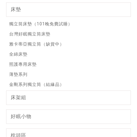
床墊
獨立筒床墊（101晚免費試睡）
台灣好眠獨立筒床墊
雅卡蒂亞獨立筒（缺貨中）
全綿床墊
照護專用床墊
薄墊系列
金剛系列獨立筒（結緣品）
床架組
好眠小物
枕頭區