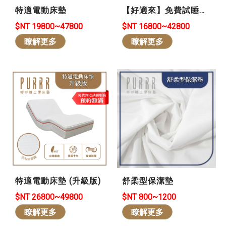
特適電動床墊
【好適來】免費試睡
101晚 *買貴退差價 *可
$NT 19800~47800
$NT 16800~42800
退/換貨-石墨烯冬暖夏
瞭解更多
瞭解更多
涼❄️
特適電動床墊 (升級版)
舒柔型保潔墊
$NT 26800~49800
$NT 800~1200
瞭解更多
瞭解更多