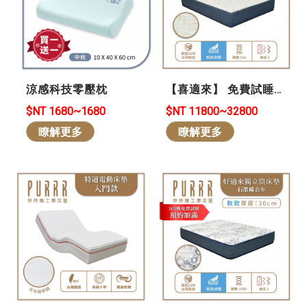
【喜適來】 免費試睡
涼感科技零壓枕
101晚 *買貴退差價 *可
$NT 11800~32800
$NT 1680~1680
退/換貨-天絲涼爽怕熱
瞭解更多
瞭解更多
族首選