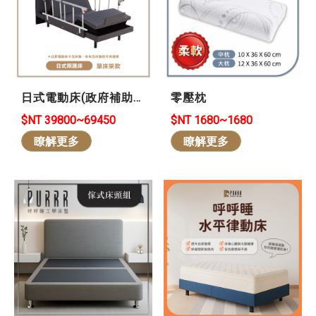
日式電動床(政府補助
零壓枕
款)
$NT 39800~69450
$NT 1680~1680
瞭解更多
瞭解更多