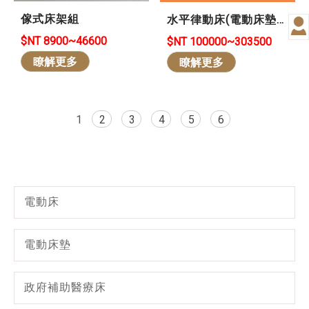
傢式床架組
水平律動床(電動床墊
款)
$NT 8900~46600
$NT 100000~303500
瞭解更多
瞭解更多
1
2
3
4
5
6
電動床
電動床墊
政府補助醫療床