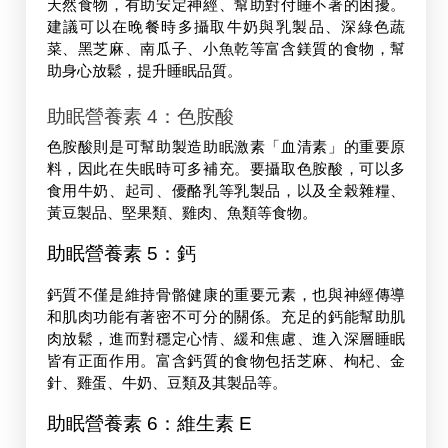
天然食物，有助安定神經、幫助對付睡不著的困擾。
建議可以在晚餐時多攝取牛奶與乳製品、深綠色蔬
菜、黑芝麻、南瓜子、小魚乾等富含鎂質的食物，幫
助身心放鬆，提升睡眠品質。
助眠營養素 4：色胺酸
色胺酸則是可幫助製造助眠激素「血清素」的重要原
料，因此在失眠時可多補充。要攝取色胺酸，可以多
食用牛奶、起司、優酪乳等乳製品，以及全榖雜糧、
黃豆製品、堅果類、雞肉、魚類等食物。
助眠營養素 5：鈣 
鈣質不僅是維持骨骼健康的重要元素，也與神經傳導
和肌肉功能有著密不可分的關係。充足的鈣能幫助肌
肉放鬆，進而對穩定心情、緩和焦慮、進入深層睡眠
皆有正面作用。富含鈣質的食物包括芝麻、枸杞、金
針、雞蛋、牛奶、豆類及其製品等。
助眠營養素 6：維生素 E 