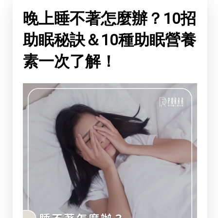
晚上睡不著怎麼辦？10招
助眠秘訣＆10種助眠營養
素一次了解！