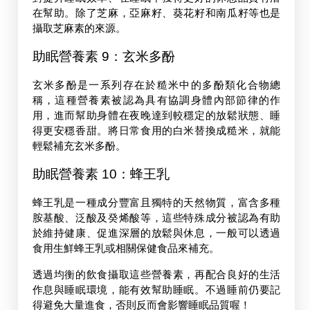
在幫助。除了芝麻，亞麻籽、葵花籽和南瓜籽等也是
攝取芝麻素的來源。
助眠營養素 9：玄米多酚 
玄米多酚是一系列存在於糙米中的多酚類化合物總
稱，這種營養素被認為具有協調身體內部節律的作
用，進而幫助身體在夜晚達到較穩定的放鬆狀態、睡
得更安穩香甜。將日常食用的白米替換成糙米，就能
輕鬆補充玄米多酚。
助眠營養素 10：蜂王乳 
蜂王乳是一種成分豐富且獨特的天然物質，富含多種
胺基酸、泛酸及癸烯酸等，這些特殊成分被認為有助
於維持健康、促進深層的放鬆與休息，一般可以透過
食用生鮮蜂王乳或相關保健食品來補充。
透過均衡的飲食攝取這些營養素，再配合良好的生活
作息與睡眠環境，能有效幫助睡眠。不過睡前仍要記
得避免大量進食，否則反而會影響睡眠品質喔！