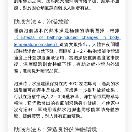
的兩條筋之間。按壓此穴能幫助情緒平穩、緩解不適
感，對於因心煩氣躁而難以入睡者有益。
助眠方法 4：泡澡放鬆
睡前泡個溫和的熱水澡是極佳的助眠選擇，根據
《Effects of bathing-induced changes in body 
temperature on sleep》
這篇文獻指出，人體在夜間睡
眠時體溫會自然下降，而睡前 1～2 小時泡澡能使體溫
適度上升並加速血液循環。當泡澡後皮膚溫度逐漸恢
復，深層體溫則會持續下降，有助於縮小體內外溫
差，進而提升睡眠品質。
泡澡時，水溫建議保持在約 40℃ 左右即可，過高的水
溫反而可能產生反效果。若想進一步提升放鬆效果，
可以在浴缸中滴入 2～3 滴薰衣草、洋甘菊或馬鞭草等
精油，它們散發出的香氣能幫助身心舒緩。即使家中
沒有浴缸，單純用溫熱水泡腳也同樣能幫助身體放
鬆、緩解疲勞，對入睡有正面幫助。
助眠方法 5：營造良好的睡眠環境