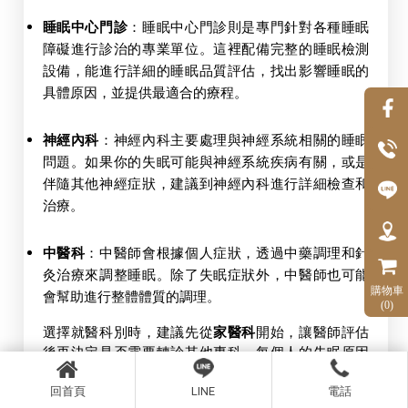
睡眠中心門診
：睡眠中心門診則是專門針對各種睡眠
障礙進行診治的專業單位。這裡配備完整的睡眠檢測
設備，能進行詳細的睡眠品質評估，找出影響睡眠的
具體原因，並提供最適合的療程。
神經內科
：神經內科主要處理與神經系統相關的睡眠
問題。如果你的失眠可能與神經系統疾病有關，或是
伴隨其他神經症狀，建議到神經內科進行詳細檢查和
治療。
中醫科
：中醫師會根據個人症狀，透過中藥調理和針
灸治療來調整睡眠。除了失眠症狀外，中醫師也可能
購物車
會幫助進行整體體質的調理。
(0)
選擇就醫科別時，建議先從
家醫科
開始，讓醫師評估
後再決定是否需要轉診其他專科。每個人的失眠原因
不同，找到最適合自己的治療方式才能有效改善問
回首頁
LINE
電話
題。