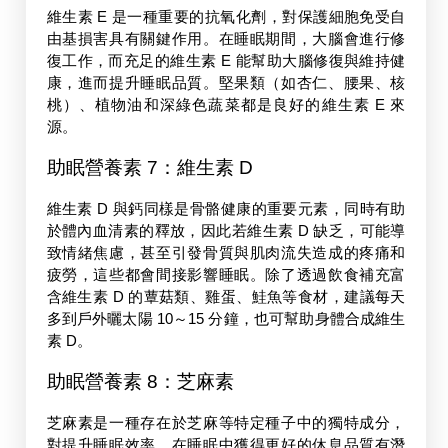
維生素 E 是一種重要的抗氧化劑，對保護細胞免受自
由基損害具有關鍵作用。在睡眠期間，大腦會進行修
復工作，而充足的維生素 E 能幫助大腦修復與維持健
康，進而提升睡眠品質。堅果類（如杏仁、腰果、核
桃）、植物油和深綠色蔬菜都是良好的維生素 E 來
源。
助眠營養素 7：維生素 D
維生素 D 與鈣同樣是骨骼健康的重要元素，同時有助
於體內血清素的釋放，因此若維生素 D 缺乏，可能導
致情緒焦慮，甚至引發骨質與肌肉流失造成的疼痛和
疲勞，這些都會間接影響睡眠。除了透過飲食補充富
含維生素 D 的蕈菇類、雞蛋、鮭魚等食材，建議每天
多到戶外曬太陽 10～15 分鐘，也可幫助身體合成維生
素 D。
助眠營養素 8：芝麻素 
芝麻素是一種存在於芝麻等特定種子中的獨特成分，
對提升睡眠效率、在睡眠中獲得更好的休息品質有潛