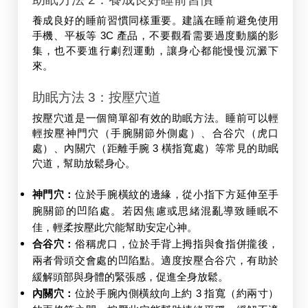
養成良好的睡前習慣同樣重要。建議在睡前避免使用
手機、平板等 3C 產品，不要觀看需要過度動腦的影
集，也不要進行劇烈運動，讓身心都能慢慢沉澱下
來。
助眠方法 3：按壓穴道
按壓穴道是一個簡單卻有效的助眠方法。睡前可以輕
輕按壓神門穴（手腕關節外側處）、合谷穴（虎口
處）、內關穴（距離手腕 3 橫指寬處）等常見的助眠
穴道，幫助放鬆身心。
神門穴：
位於手腕橫紋的邊緣，從小指下方延伸至手
腕關節的凹陷處。若因焦慮或思緒混亂導致睡眠不
佳，輕柔按壓此穴能幫助安定心神。
合谷穴：
俗稱虎口，位於手背上拇指與食指併攏後，
兩者骨頭交會處的凹陷點。適度按壓合谷穴，有助於
緩解頭部與身體的緊張感，促進全身放鬆。
內關穴：
位於手腕內側橫紋向上約 3 指寬（約兩寸）