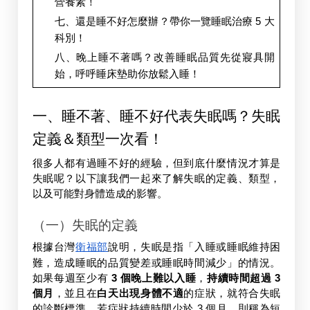
營養素！
七、還是睡不好怎麼辦？帶你一覽睡眠治療 5 大
科別！
八、晚上睡不著嗎？改善睡眠品質先從寢具開
始，呼呼睡床墊助你放鬆入睡！
一、睡不著、睡不好代表失眠嗎？失眠
定義＆類型一次看！
很多人都有過睡不好的經驗，但到底什麼情況才算是
失眠呢？以下讓我們一起來了解失眠的定義、類型，
以及可能對身體造成的影響。
（一）失眠的定義
根據台灣
衛福部
說明，失眠是指「入睡或睡眠維持困
難，造成睡眠的品質變差或睡眠時間減少」的情況。
如果每週至少有
 3 個晚上難以入睡
，
持續時間超過 3 
個月
，並且在
白天出現身體不適
的症狀，就符合失眠
的診斷標準。若症狀持續時間少於 3 個月，則稱為短