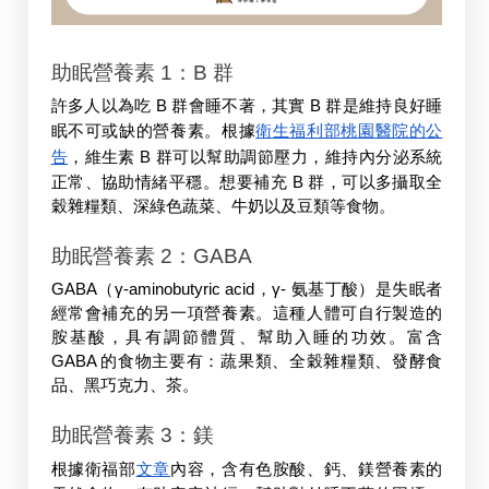
助眠營養素 1：B 群
許多人以為吃 B 群會睡不著，其實 B 群是維持良好睡
眠不可或缺的營養素。根據
衛生福利部桃園醫院的公
告
，維生素 B 群可以幫助調節壓力，維持內分泌系統
正常、協助情緒平穩。想要補充 B 群，可以多攝取全
穀雜糧類、深綠色蔬菜、牛奶以及豆類等食物。
助眠營養素 2：GABA
GABA（γ-aminobutyric acid，γ- 氨基丁酸）是失眠者
經常會補充的另一項營養素。這種人體可自行製造的
胺基酸，具有調節體質、幫助入睡的功效。富含 
GABA 的食物主要有：蔬果類、全穀雜糧類、發酵食
品、黑巧克力、茶。
助眠營養素 3：鎂
根據衛福部
文章
內容，含有色胺酸、鈣、鎂營養素的