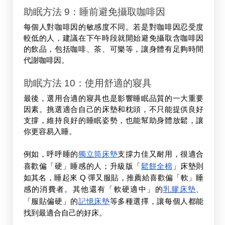
助眠方法 9：睡前避免攝取咖啡因
每個人對咖啡因的敏感度不同。若是對咖啡因忍受度
較低的人，建議在下午時段就開始避免攝取含咖啡因
的飲品，包括咖啡、茶、可樂等，讓身體有足夠時間
代謝咖啡因。
助眠方法 10：使用舒適的寢具
最後，選用合適的寢具也是影響睡眠品質的一大重要
因素。挑選適合自己的床墊和枕頭，不只能提供良好
支撐，維持良好的睡眠姿勢，也能幫助身體放鬆，讓
你更容易入睡。
例如，呼呼睡的
獨立筒床墊
支撐力佳又耐用，很適合
喜歡偏「硬」睡感的人；升級版「
鬆餅全棉
」床墊則
如其名，睡起來 Q 彈又服貼，推薦給喜歡偏「軟」睡
感的消費者。其他還有「軟硬適中」的
乳膠床墊
、
「服貼偏硬」的
記憶床墊
等多種選擇，讓每個人都能
找到最適合自己的好床。