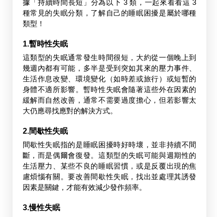
據「持續時間長短」分為以下 3 類，一起來看看這 3 
種常見的失眠分類，了解自己的睡眠困擾是屬於哪種
類型！
1.暫時性失眠
這類型的失眠通常發生時間很短，大約從一個晚上到
幾週內都有可能，多半是受到突如其來的壓力事件、
生活作息改變、環境變化（如時差或旅行）或短暫的
身體不適所影響。暫時性失眠會隨著這些外在因素的
緩解而自然改善，通常不需要過度擔心，但若影響太
大仍應尋找應對的解決方式。
2.間歇性失眠
間歇性失眠指的是睡眠困擾時好時壞，並非持續不間
斷，而是偶爾會復發。這類型的失眠可能與週期性的
生活壓力、某些不良的睡眠習慣，或是反覆出現的焦
慮煩惱有關。要改善間歇性失眠，找出並處理其誘發
因素是關鍵，才能有效減少發作頻率。
3.慢性失眠