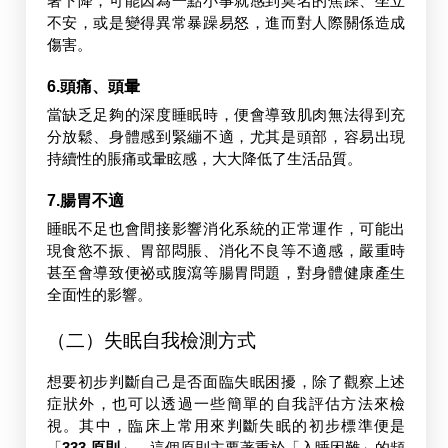
著下降，可能因為一點小事就感到莫名的焦躁、坐立
不安，或是變得異常暴躁易怒，進而對人際關係造成
傷害。
6.頭痛、頭暈
當缺乏足夠的深度睡眠時，便會導致肌肉無法得到充
分放鬆、身體感到緊繃不適，尤其是頭部，容易出現
持續性的脹痛或暈眩感，大大降低了生活品質。
7.腸胃不適
睡眠不足也會間接影響消化系統的正常運作，可能出
現食慾不振、胃部悶脹、消化不良等不適感，嚴重時
甚至會導致便祕或腹瀉等腸胃問題，對身體健康產生
全面性的影響。
（二）失眠自我檢測方式
想要初步判斷自己是否面臨失眠困擾，除了觀察上述
症狀外，也可以透過一些簡單的自我評估方法來檢
視。其中，臨床上常用來判斷失眠的初步標準便是
「
333 原則
」。這個原則主要著重於「入睡困難」的頻