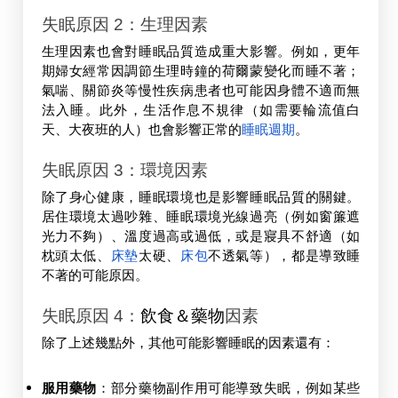
失眠原因 2：生理因素
生理因素也會對睡眠品質造成重大影響。例如，更年
期婦女經常因調節生理時鐘的荷爾蒙變化而睡不著；
氣喘、關節炎等慢性疾病患者也可能因身體不適而無
法入睡。此外，生活作息不規律（如需要輪流值白
天、大夜班的人）也會影響正常的
睡眠週期
。
失眠原因 3：環境因素
除了身心健康，睡眠環境也是影響睡眠品質的關鍵。
居住環境太過吵雜、睡眠環境光線過亮（例如窗簾遮
光力不夠）、溫度過高或過低，或是寢具不舒適（如
枕頭太低、
床墊
太硬、
床包
不透氣等），都是導致睡
不著的可能原因。
失眠原因 4：
飲食＆藥物
因素
除了上述幾點外，其他可能影響睡眠的因素還有：
服用藥物
：部分藥物副作用可能導致失眠，例如某些