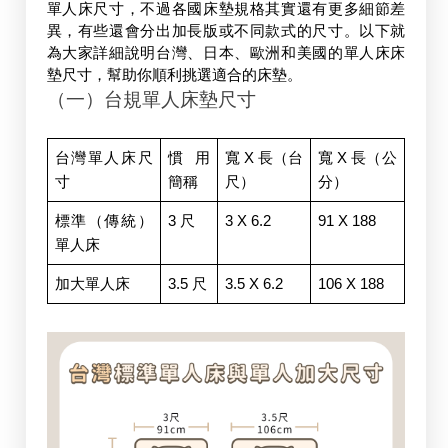
單人床尺寸，不過各國床墊規格其實還有更多細節差
異，有些還會分出加長版或不同款式的尺寸。以下就
為大家詳細說明台灣、日本、歐洲和美國的單人床床
墊尺寸，幫助你順利挑選適合的床墊。
（一）台規單人床墊尺寸
台灣單人床尺
慣用
寬 X 長（台
寬 X 長（公
寸
簡稱
尺）
分）
標準（傳統）
3 尺
3 X 6.2
91 X 188
單人床
加大單人床
3.5 尺
3.5 X 6.2
106 X 188