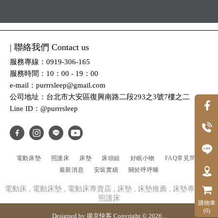
| 聯絡我們 Contact us
服務專線：0919-306-165
服務時間：10：00 - 19：00
e-mail：purrrsleep@gmail.com
公司地址：台北市大安區復興南路二段293之3號7樓之二
Line ID：@purrrsleep
電動床墊
照護床
床墊
床頭組
好眠小物
FAQ常見問題
最新消息
安裝實績
關於呼呼睡
電動床
電動床墊
電動床專賣店
床墊
床墊推薦
床墊專賣店
照護床
購物車
(0)
Designed by
揚京快客
Copyright © 2026
..