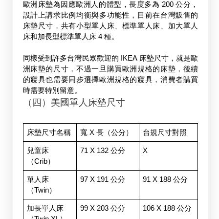
歐洲床墊為因應歐洲人的體型，長度多為 200 公分，
設計上講求比例均衡與多功能性，目前在台灣販售的
床墊尺寸，共有小型單人床、標準單人床、加大單人
床和加長型標準單人床 4 種。
同樣受到許多台灣民眾歡迎的 IKEA 床墊尺寸，就是歐
洲床墊的尺寸，不過一旦購買歐洲規格的床墊，後續
的寢具也需要同步選擇歐洲規格的寢具，消費者購買
時需要特別留意。
（四）美國單人床墊尺寸
床墊尺寸名稱
寬 X 長（公分）
台規尺寸對照
兒童床
71 X 132 公分
X
（Crib）
單人床
97 X 191 公分
91 X 188 公分
（Twin）
加長單人床
99 X 203 公分
106 X 188 公分
（Twin XL）