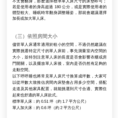
不太會翻身，那麼選擇標準單人床尺寸的床墊即可；
若是使用者的身高超過 180 公分，或是實際使用者的
體型較大、睡眠時常翻身調整睡姿，那就會建議選擇
加長或加大單人床。
（三）依照房間大小
儘管單人床通常適用於較小的空間，不過仍然建議在
實際挑選特定尺寸的單人床前，事先測量室內空間的
大小，並特別注意單人床的長度是否會影響衣櫃或房
門開關，以及擺放單人床後，室內是否仍然有足夠的
走動空間。
以下呼呼睡也將常見單人床尺寸換算成坪數，大家可
以從坪數大致推估房間內床墊會占用多少空間，搭配
走道及其他家具配置，就能挑選到尺寸合適、實際住
起來也舒適的單人床款式。
標準單人床：約 0.51 坪（約 1.7 平方公尺）
單人加大床：約 0.6 坪（約 2 平方公尺）