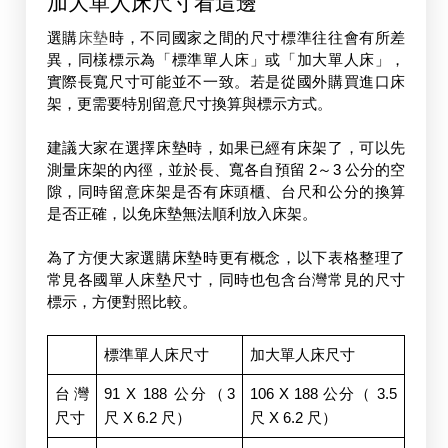
加大單人床尺寸看這邊
選購
床墊
時，不同國家之間的尺寸標準往往會有所差
異，同樣標示為「標準單人床」或「加大單人床」，
實際長寬尺寸可能並不一致。若是從國外購買進口床
架，更需要特別留意尺寸換算與標示方式。
建議大家在選擇床墊時，如果已經有床架了，可以先
測量床架的內徑，並於長、寬各自預留 2～3 公分的空
隙，同時留意床架是否有床頭櫃、台尺和公分的換算
是否正確，以免床墊無法順利放入床架。
為了方便大家選購床墊時更有概念，以下表格整理了
常見各國單人床墊尺寸，同時也包含台灣常見的尺寸
標示，方便對照比較。
標準單人床尺寸
加大單人床尺寸
台灣
91 X 188 公分（3
106 X 188 公分（ 3.5
尺寸
尺 X 6.2 尺）
尺 X 6.2 尺）