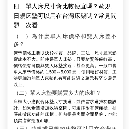
四、單人床尺寸會比較便宜嗎？歐規、
日規床墊可以用在台灣床架嗎？常見問
題一次看
（一）為什麼單人床價格和雙人床差不
多？
床墊價格主要取決於材質、品牌、工法，尺寸差異影
響成本不大。即使是單人床墊，只要材質等級較高，
價格便有可能與雙人床墊接近，甚至更高。一般市售
單人床墊價格約 1,500～5,000 元，使用較好材質、工
法更細緻的單人床墊也有可能超過 2 萬元甚至 5 萬元
以上。
（二）單人床墊要購買多大的床框？
床框大小應配合床墊尺寸挑選，並依需求選擇功能設
計。如果希望增加收納空間，可選擇附有床頭櫃、抽
屜或掀床功能的床框，但前提是房間空間足夠，也能
預留適當走道距離。
（三）歐規或日規的床墊可以用在台灣床