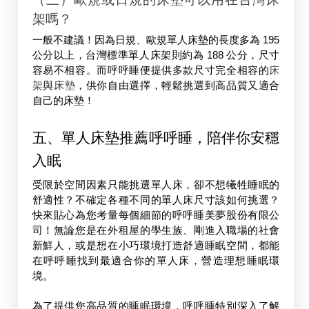
架嗎？
一般不建議！因為日規、歐規單人床墊的長度多為 195 
公分以上，台灣標準單人床架則約為 188 公分，尺寸
容易不相容。而呼呼睡便提供多款尺寸完全相容的
床
架
與
床墊
，供你自由選擇，輕鬆挑選到高品質又適合
自己的床墊！
五、單人床墊推薦呼呼睡，陪伴你安穩
入眠
受限於空間因素只能挑選單人床，卻不想犧牲睡眠的
舒適性？不確定各種不同的單人床尺寸該如何挑選？
快來貼心為您考量每個細節的呼呼睡美夢股份有限公
司！無論您是在外租屋的學生族、剛進入職場的社會
新鮮人，或是想在小巧環境打造舒適睡眠空間，都能
在呼呼睡找到最適合你的單人床，營造理想睡眠環
境。
為了提供您高品質的睡眠環境，呼呼睡特別深入了解