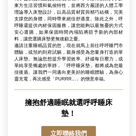
東方生活習慣和氣候特性，並將西方嚴謹的人體工學
理論導入床墊設計，以高品質材質與精巧結構，完美
支撐您的身體，同時帶來絕佳舒適度。除此之外，呼
呼睡還提供內材保固服務，讓您能夠以最無憂的方式
安心選購，如果保固時間內塌陷將賠予新的內部材
料，讓您選購床墊更無後顧之憂。
邀請注重睡眠品質的您，現在就馬上前往呼呼睡門市
體驗，或預約到府試躺，親身感受為您量身打造的單
人床墊。無論您想提升學習效率、紓緩每日壓力，或
單純享受獨處的寧靜，「呼呼睡床墊」都將成為您最
佳後盾。讓我們一同邁向更美好的睡眠體驗，為身心
靈充電，再次感受「PURRR…」的愜意幸福。
擁抱舒適睡眠就選呼呼睡床
墊！
立即聯絡我們