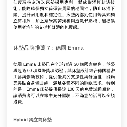
仙度瑞拉灰珍珠床墊採用專利一體成形灌模封邊技
術，能夠確保獨立筒彈簧周圍的穩固性，防止床沿下
陷、提升耐用度和穩定性。床墊內部則使用蜂巢式獨
立筒排列，加上奈米高彈海棉與透氣舒壓棉，能提供
使用者均勻的支撐和舒適的包覆感。
床墊品牌推薦 7：德國 Emma
德國 Emma 床墊
已在全球超過 30 個國家銷售，並榮
獲超過 60 項國際獎項認證，其床墊設計結合德國精密
工藝與創新技術，提供優異的支撐性與舒適度，能夠
完美貼合身體曲線，滿足各種不同的睡眠需求。特別
的是，Emma 床墊提供長達 100 天的免費試睡服務，
讓消費者可以在家中充分體驗，不滿意的話可以全額
退費。
Hybrid 獨立筒床墊