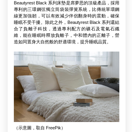
Beautyrest Black 系列床墊是席夢思的頂級產品，採用
專利的三環鋼弦獨立筒袋裝彈簧系統，比傳統單環鋼
線更加強韌，可以有效減少伴侶翻身時的震動，確保
睡眠不受干擾。除此之外，Beautyrest Black 系列還結
合了負離子科技，透過專利配方的礦石及電氣石纖
維，能在睡眠時釋放負離子，中和體內的正離子，營
造如同置身大自然般的舒適環境，提升睡眠品質。
（示意圖，取自 FreePik）