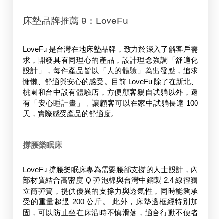
床墊品牌推薦 9：LoveFu
LoveFu 是台灣在地床墊品牌，致力於深入了解客戶需
求，開發具有同理心的產品，設計理念強調「舒適化
設計」，每件產品皆以「人的體驗」為出發點，追求
慵懶、舒適與安心的感受。目前 LoveFu 除了在新北、
桃園和台中設有體驗店，方便顧客親自試躺以外，還
有「安心睡計畫」，讓顧客可以在家中試躺長達 100 
天，實際感受產品的舒適度。 
撐腰樂眠床
LoveFu 撐腰樂眠床專為需要腰部支撐的人士設計，內
部材質結合高密度 Q 彈泡棉與台灣中鋼製 2.4 線徑獨
立筒彈簧，提供優異的支撐力與透氣性，同時能夠承
受的重量超過 200 公斤。 此外，床墊邊框經特別加
固，可以防止坐在床沿時不慎滑落，適合行動不便者