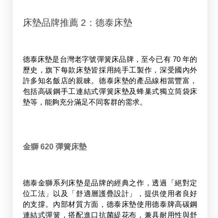
床墊品牌推薦 2：德泰床墊
德泰床墊是台灣老字號彈簧床品牌，至今已有 70 年的
歷史，旗下每款床墊皆採用純手工製作，深受國內外
許多知名飯店的親睞。德泰床墊的產品線相當豐富，
包括高碳鋼手工連結式彈簧床墊及蜂巢式獨立筒袋床
墊等，能夠充分滿足不同客群的需求。
金獅 620 彈簧床墊
德泰金獅系列床墊是品牌的經典之作，透過「絕對定
位工法」以及「舒適層護疊設計」，提供使用者良好
的支撐。內部材質方面，德泰床墊使用德泰牌高碳鋼
連結式彈簧，搭配進口抗菌緹花布，兼具耐用性與舒