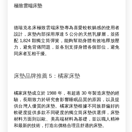
極致雲端床墊
德瑞克名床極致雲端床墊專為喜愛較軟躺感的使用者
設計，床墊內部採用厚達 5 公分的天然乳膠層，並搭
配 1,824 顆獨立筒彈簧，能夠幫助身體有效地釋放壓
力，避免背痛問題，並各別支撐身體各個部位，避免
同床者互相干擾。
床墊品牌推薦 5：橘家床墊
橘家床墊成立於 1988 年，有超過 30 年製造床墊的經
驗，長期致力於研究會影響睡眠品質的原因，以及提
供台灣人優質的床墊。橘家床墊根據不同族群偏好的
軟硬度提供多款不同硬度的獨立筒床墊供選擇，床墊
材料方面則以歐、美高端材料為基礎，並以職人精神
和最新的技術，打造出價格合理且舒適的床墊。