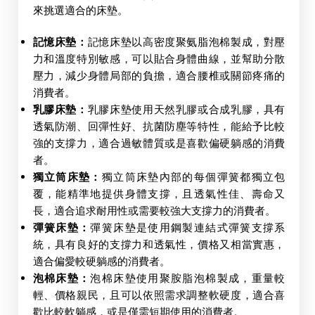
來挑選適合的床墊。
記憶床墊：
記憶床墊以高密度聚氨脂泡棉製成，對壓
力和溫度特別敏感，可以貼合身體曲線，並幫助分散
壓力，減少身體局部的負擔，適合腰椎或關節疼痛的
消費者。
乳膠床墊：
乳膠床墊使用天然乳膠或合成乳膠，具有
透氣防潮、回彈性好、抗菌防塵等特性，能給予比較
強的支撐力，適合過敏體質或是喜歡偏硬躺感的消費
者。
獨立筒床墊：
獨立筒床墊內部的每個彈簧都獨立包
覆，能精準地提供身體支撐，且透氣性佳、壽命又
長，適合追求耐用性或需要較強大支撐力的消費者。
彈簧床墊：
彈簧床墊是使用鋼製連結式彈簧支撐系
統，具有良好的支撐力和透氣性，價格又相當實惠，
適合偏愛較硬躺感的消費者。
泡棉床墊：
泡棉床墊使用聚胺脂泡棉製成，重量較
輕、價格親民，且可以依照需求調整軟硬度，適合喜
歡比較軟躺感，或是僅需短期使用的消費者。