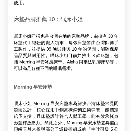
使用。 
床墊品牌推薦 10：
眠床小姐
眠床小姐同樣也是台灣在地的床墊品牌，由擁有 30 年
床墊代工經驗的職人領軍，每張床墊皆由台灣師傅手
工製作，並提供 99 晚試睡與 10 年的保固，能確保產
品品質與耐用性。眠床小姐目前共推出 8 款床墊，包
括 Morning 早安冰感床墊、Alpha 阿爾法乳膠床墊等，
可以滿足各種不同的睡眠需求。
Morning 早安床墊
眠床小姐 Morning 早安床墊專為解決台灣床墊常見問
題而設計，核心採用中鋼高碳鋼獨立筒彈簧，能穩定
給予支撐，且床墊設計符合人體工學，能有效承托身
形並釋放壓力。除此之外，Morning 早安床墊還具備由
頂級天然木棉與高分子爆破棉組成的「生吐司級 5 公