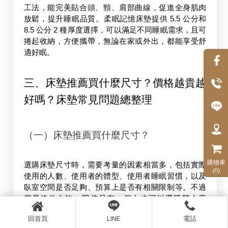
工法，能完美貼合頭、頸、肩部曲線，促進全身肌肉
放鬆，提升睡眠品質。柔眠記憶床墊提供 5.5 公分和 
8.5 公分 2 種厚度選擇，可以滿足不同睡眠需求，且可
捲起收納，方便攜帶，無論在家或外出，都能享受舒
適好眠。
三、
床墊推薦
買什麼尺寸？價格越貴越
好嗎？
床墊常見問題
總整理
（一）床墊推薦買什麼尺寸？
購物車
選購床墊尺寸時，需要考量的因素相當多，包括實際
(0)
使用的人數、使用者的體型、使用者睡眠習慣，以及
臥室空間是否足夠、預算上是否有相關限制等。不過
若是條件允許，即使只有一個人也可以選購雙人床
墊，若是有生育或是和寵物同睡的規劃，則建議至少
回首頁
LINE
電話
選擇雙人加大床墊，以免互相干擾、影響彼此的睡眠