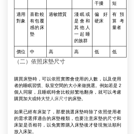
干擾
短
適用
喜歡較
過敏體質
淺眠或
偏好
有預
對象
有包覆
是會和
硬床
算考
感的床
其他人
量者
墊
一起睡
的族群
價位
中
高
高
低
低
（二）依照床墊尺寸
購買床墊時，可以依照實際會使用的人數，以及使用
者的睡眠習慣、臥室空間的大小來做挑選。例如若是 2 
個人同寢，且睡眠時會比較頻繁地翻身，就可以考慮
購買加大或特大
雙人床尺寸
的床墊。
如果已經有床架了，那麼挑選床墊時除了依照使用者
的需求選擇適合的床墊種類，也要注意床墊的尺寸和
床架是否相符，以免實際購入床墊後才發現無法順利
放入床架。