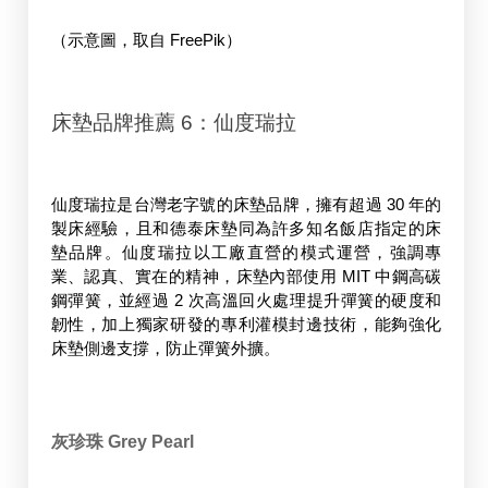
（示意圖，取自 FreePik）
床墊品牌推薦 6：仙度瑞拉
仙度瑞拉是台灣老字號的床墊品牌，擁有超過 30 年的
製床經驗，且和德泰床墊同為許多知名飯店指定的床
墊品牌。仙度瑞拉以工廠直營的模式運營，強調專
業、認真、實在的精神，床墊內部使用 MIT 中鋼高碳
鋼彈簧，並經過 2 次高溫回火處理提升彈簧的硬度和
韌性，加上獨家研發的專利灌模封邊技術，能夠強化
床墊側邊支撐，防止彈簧外擴。
灰珍珠 Grey Pearl