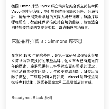
德國 Emma 床墊 Hybrid 獨立筒床墊結合獨立筒技術與 
Visco 彈性記憶棉，並針對身體各個部位分區、分層設
計，能給予消費者卓越的支撐力與舒適度，無論採取
哪種睡姿，都能確保脊椎維持自然的曲線，相當適合
同時想要精準的支撐與柔軟、舒適躺感的消費者。
床墊品牌推薦 8：Simmons 席夢思
創立於 1870 年的席夢思，是第一家研發出彈簧床與獨
立筒袋裝彈簧技術的床墊品牌，創立至今已有超過百
年的歷史。席夢思秉持以科學締造更好睡眠的理念，
提供消費者優質床墊，近年來更持續創新，研發出負
離子床墊、三環鋼弦獨立筒彈簧、Aircool 透氣恆溫科
技等專利技術，深受各國皇室和五星級飯店的青睞。
Beautyrest Black 系列