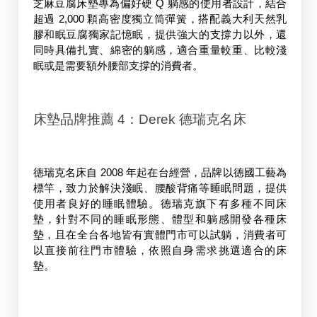
芝麻豆腐床墊專為偏好硬 Q 躺感的使用者設計，結合
超過 2,000 顆高密度獨立筒彈簧，搭配義大利天然乳
膠和眠豆腐獨家記憶眠，提供強大的支撐力以外，還
同時具備扎實、綿密的躺感，適合重量較重、比較淺
眠或是需要額外腰部支撐的消費者。
床墊品牌推薦 4：Derek 德瑞克名床
德瑞克名床自 2008 年起在台經營，品牌以德國工藝為
標竿，致力於解決淺眠、腰酸背痛等睡眠問題，提供
使用者良好的睡眠體驗。德瑞克旗下有多種不同床
墊，針對不同的睡眠形態、體型和躺感開發各種床
墊，且在全台各地皆有實體門市可以試躺，消費者可
以直接前往門市體驗，依照自身需求挑選適合的床
墊。