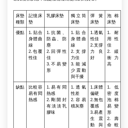
床墊
記憶床
乳膠床墊
獨立筒
彈簧
泡棉
種類
墊
床墊
床墊
床墊
優點
1. 貼合
1.抗菌、
1.貼合
1.透氣
1.耐
身體曲
防蟲、防
身體曲
性佳
用性
線
塵
線
2.支撐
佳
2.包覆
2.回彈性
2.支撐
力良
2.緩
性佳
佳
力佳
好
衝力
3.不易變
3.能減
高
形
少震動
與干擾
缺點
比較容
1.易有悶
1.透氣
1.床體
1.低
易有悶
熱感
性差
偏硬
密度
熱感
2.剛開封
2.容易
2.無包
泡棉
有淡淡乳
積灰塵
覆感
易變
膠味
3.易產
形
生震
2.壽
動與
命較