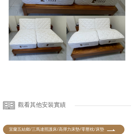
觀看其他安裝實績
宜蘭五結鄉/三馬達照護床/高彈力床墊/零壓枕/床墊