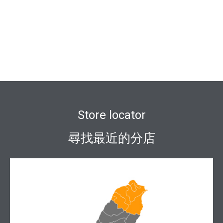
Store locator
尋找最近的分店