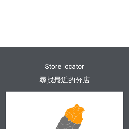
Store locator
尋找最近的分店