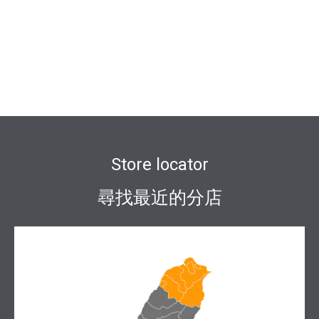
Store locator
尋找最近的分店